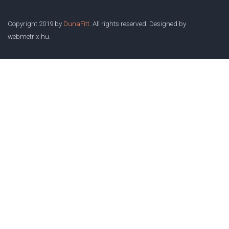
Copyright 2019 by
DunaFitt
. All rights reserved. Designed by
webmetrix.hu.