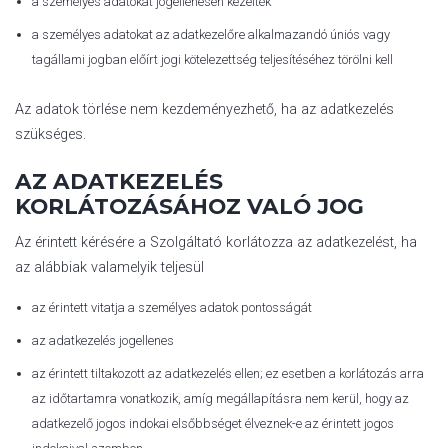
a személyes adatokat jogellenesen kezelték
a személyes adatokat az adatkezelőre alkalmazandó úniós vagy
tagállami jogban előírt jogi kötelezettség teljesítéséhez törölni kell
Az adatok törlése nem kezdeményezhető, ha az adatkezelés
szükséges.
AZ ADATKEZELÉS
KORLÁTOZÁSÁHOZ VALÓ JOG
Az érintett kérésére a Szolgáltató korlátozza az adatkezelést, ha
az alábbiak valamelyik teljesül
az érintett vitatja a személyes adatok pontosságát
az adatkezelés jogellenes
az érintett tiltakozott az adatkezelés ellen; ez esetben a korlátozás arra
az időtartamra vonatkozik, amíg megállapításra nem kerül, hogy az
adatkezelő jogos indokai elsőbbséget élveznek-e az érintett jogos