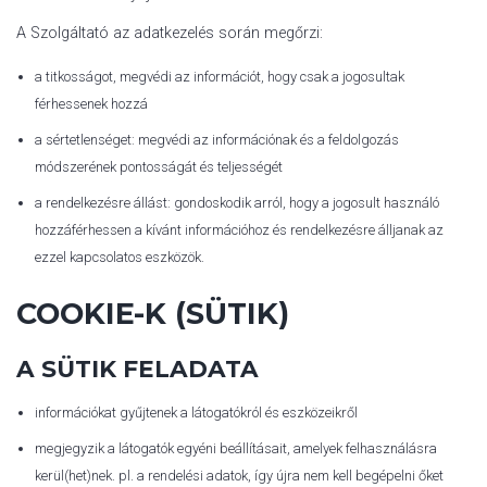
A Szolgáltató az adatkezelés során megőrzi:
a titkosságot, megvédi az információt, hogy csak a jogosultak
férhessenek hozzá
a sértetlenséget: megvédi az információnak és a feldolgozás
módszerének pontosságát és teljességét
a rendelkezésre állást: gondoskodik arról, hogy a jogosult használó
hozzáférhessen a kívánt információhoz és rendelkezésre álljanak az
ezzel kapcsolatos eszközök.
COOKIE-K (SÜTIK)
A SÜTIK FELADATA
információkat gyűjtenek a látogatókról és eszközeikről
megjegyzik a látogatók egyéni beállításait, amelyek felhasználásra
kerül(het)nek. pl. a rendelési adatok, így újra nem kell begépelni őket