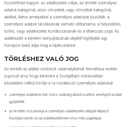
hozzáférést kapjon: az adatkezelés céljai; az érintett személyes
adatok kategóriái; azon címzettek vagy címzettek kategóriái,
akikkel, illetve amelyekkel a személyes adatokat közölték; a
személyes adatok tárolásának várható időtartama; a helyesbítés,
törlés, vagy adatkezelés korlátozásának és a tiltakozás joga. Az
adatkezelő a kérelem benyújtásának idejétől legfeljebb egy
hónapon belül adja meg a tájékoztatást.
TÖRLÉSHEZ VALÓ JOG
Az érintett az alábbi ondokok valamelyikének fennállása esetén
jogosult arra, hogy kérésére a Szolgáltató indokolatlan
késedelem nélkül törölje a rá vonatkozó személyes adatokat:
személyes adatokra már nincs székség abból a célból, amelyből azokat
gyűjtötték
az érintett visszavonja a személyes adatkezelés alapját képező
hozzájárulását, és az adatkezelésnek nincs más jogalapja