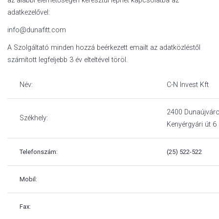
az alábbi elérhetőségen keresztül léphet kapcsolatba az
adatkezelővel:
info@dunafitt.com
A Szolgáltató minden hozzá beérkezett emailt az adatközléstől
számított legfeljebb 3 év elteltével töröl.
Név:
C-N Invest Kft
2400 Dunaújvár
Székhely:
Kenyérgyári út 6
Telefonszám:
(25) 522-522
Mobil:
Fax: