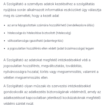
A Szolgáltató a személyes adatok kezeléséhez a szolgáltatás
nyújtása során alkalmazott informatikai eszközöket úgy választja
meg és üzemelteti, hogy a kezelt adat:
az arra feljogosítottak számára hozzáférhető (rendelkezésre állás)
hitelessége és hitelesítése biztosított (hitelesség)
változatlansága igazolható (adaintegritás)
a jogosulatlan hozzáférés ellen védett (adat bizalmassága) legyen
A Szolgáltató az adatokat megfelelő intézkedésekkel védi a
jogosulatlan hozzáférés, megváltoztatás, továbbítás,
nyilvánosságra hozatal, törlés vagy megsemmisítés, valamint a
véletlen megsemmisülés ellen.
A Szolgáltató olyan műszaki és szervezési intézkedésekkel
gondoskodik az adatkezelés biztonságának védelméről, amely az
adatkezeléssel kapcsolatban jelentkező kockázatoknak megfelelő
védelmi szintet nyújt.