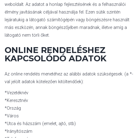
weboldalt. Az adatot a honlap fejlesztésének és a felhasználói
élmény javításának céljával használja fel. Ezen sütik szintén
lejáratukig a látogató számítógépén vagy böngészésre használt
más eszközén, annak böngészőjében maradnak, illetve amíg a
látogató nem törli őket.
ONLINE RENDELÉSHEZ
KAPCSOLÓDÓ ADATOK
Az online rendelés menetéhez az alábbi adatok szükségesek. (a *-
val jelölt adatok kötelezően kitöltendőek):
*Vezetéknév
*Keresztnév
*Ország
*Város
*Utca és házszám (emelet, ajtó, stb)
*Irányítószám