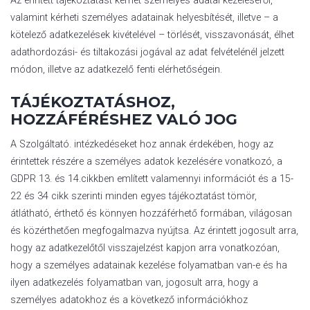
Az érintett tájékoztatást kérhet személyes adatai kezeléséről,
valamint kérheti személyes adatainak helyesbítését, illetve – a
kötelező adatkezelések kivételével – törlését, visszavonását, élhet
adathordozási- és tiltakozási jogával az adat felvételénél jelzett
módon, illetve az adatkezelő fenti elérhetőségein.
TÁJÉKOZTATÁSHOZ,
HOZZÁFÉRÉSHEZ VALÓ JOG
A Szolgáltató. intézkedéseket hoz annak érdekében, hogy az
érintettek részére a személyes adatok kezelésére vonatkozó, a
GDPR 13. és 14.cikkben említett valamennyi információt és a 15-
22 és 34 cikk szerinti minden egyes tájékoztatást tömör,
átlátható, érthető és könnyen hozzáférhető formában, világosan
és közérthetően megfogalmazva nyújtsa. Az érintett jogosult arra,
hogy az adatkezelőtől visszajelzést kapjon arra vonatkozóan,
hogy a személyes adatainak kezelése folyamatban van-e és ha
ilyen adatkezelés folyamatban van, jogosult arra, hogy a
személyes adatokhoz és a következő információkhoz