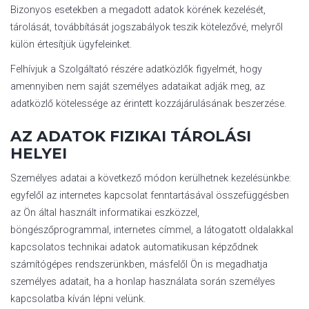
Bizonyos esetekben a megadott adatok körének kezelését,
tárolását, továbbítását jogszabályok teszik kötelezővé, melyről
külön értesítjük ügyfeleinket.
Felhívjuk a Szolgáltató részére adatközlők figyelmét, hogy
amennyiben nem saját személyes adataikat adják meg, az
adatközlő kötelessége az érintett kozzájárulásának beszerzése.
AZ ADATOK FIZIKAI TÁROLÁSI
HELYEI
Személyes adatai a következő módon kerülhetnek kezelésünkbe:
egyfelől az internetes kapcsolat fenntartásával összefüggésben
az Ön által használt informatikai eszközzel,
böngészőprogrammal, internetes címmel, a látogatott oldalakkal
kapcsolatos technikai adatok automatikusan képződnek
számítógépes rendszerünkben, másfelől Ön is megadhatja
személyes adatait, ha a honlap használata során személyes
kapcsolatba kíván lépni velünk.