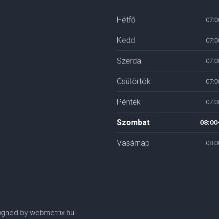
Hétfő
07:0
Kedd
07:0
Szerda
07:0
Csütörtök
07:0
Péntek
07:0
Szombat
08:00
Vasárnap
08:0
esigned by webmetrix.hu.